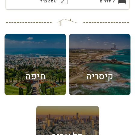
7 חדרים
380 מ״ר
קיסריה
חיפה