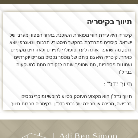
תיווך בקיסריה
קיסריה היא עיירת חוף מפוארת השוכנת באזור הצפון-מערבי של
ישראל. קיסריה מתהדרת בהקשר היסטורי, תרבותי וגאוגרפי יוצא
דופן, מה שהופך אותה ליעד פופולרי לתיירים ולאזרחים מקומיים
כאחד. קיסריה היא גם ביתם של מספר נכסים מגורים יוקרתיים
ואחוזות מסחריות, מה שהופך אותה לנקודה חמה להשקעות
בנדל"ן.
תיווך נדל"ן:
תיווך נדל"ן הוא מקצוע העוסק בסיוע לרוכשי ומוכרי נכסים
ברכישה, מכירה או חכירה של נכסי נדל"ן. בקיסריה חברות תיווך
נדל"ן הן שחקניות חיוניות בשוק הנדל"ן. חברות אלה מציעות
שירותים ללקוחות, כולל הערכות שווי לרכוש, רישום נכסים, ניהול
נכסים ושיווק. חברות תיווך נדל"ן משמשות כמתווכות בין קונים
למוכרים, ומחברות ביניהן כדי להבטיח עסקאות נכסים מוצלחות.