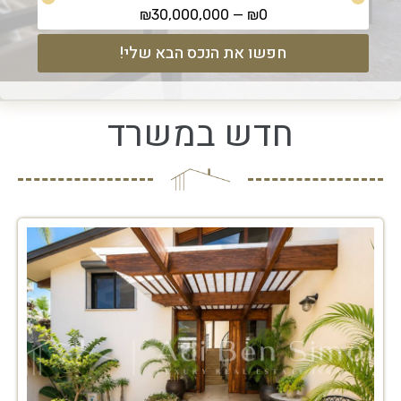
₪
30,000,000
—
₪
0
חפשו את הנכס הבא שלי!
ח
ד
ש
ב
מ
ש
ר
ד